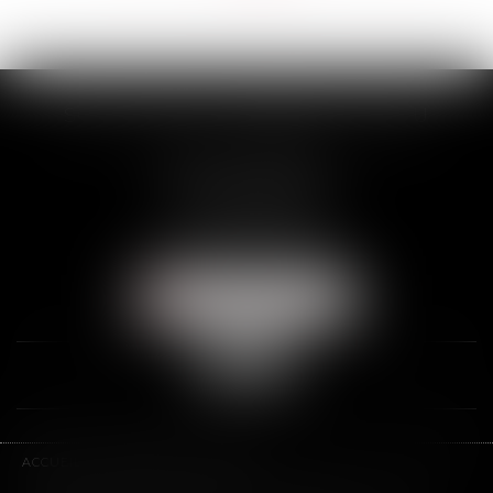
>>
SCP THUAULT, FERRARIS, CORNU
2 Rue de la Banque
89000 AUXERRE
Tél :
03 86 72 09 80
Fax : 03 86 72 09 90
NOUS LOCALISER
ACCUEIL
LE CABINET
L'ÉQUIPE