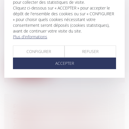
pour collecter des statistiques de visite.
Cliquez ci-dessous sur « ACCEPTER » pour accepter le
dépôt de l'ensemble des cookies ou sur « CONFIGURER
NOUVELLE ORGANISATION DES
» pour choisir quels cookies nécessitant votre
ENQUÊTES RÉALISÉES PAR LES
consentement seront déposés (cookies statistiques),
AGENTS DE LA DGCCRF
avant de continuer votre visite du site.
Plus d'informations
Entreprises
/
Marketing et ventes
/
Concurrence
Un décret du 30 avril 2012 précise la
CONFIGURER
REFUSER
nouvelle organisation des enquêtes réal...
ACCEPTER
Lire la suite
PREMIÈRE DAME DE FRANCE: UNE
FONCTION FACTUELLEMENT
ÉTENDUE
Collectivités
/
Services publics
/
Fonction