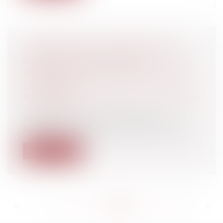
INFORMATION DE L'EMPRUNTEUR
LORS DE LA CONCLUSION
D'OPÉRATIONS DE REGROUPEMENT
DE CRÉDITS
Particuliers
/
Consommation
/
Contrats de
vente / Prêts
Le décret relatif à l'information de
l'emprunteur lors de la conclusion d'opé...
Lire la suite
<<
<
...
659
660
661
662
663
664
665
...
>