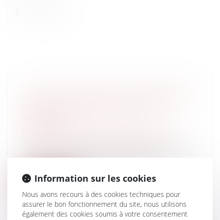
LE RÔLE DE L'ÉPOUSE DU PRÉSIDENT
DE LA RÉPUBLIQUE EN DROIT
FRANÇAIS
Collectivités
/
Services publics
/
Fonction
publique / Personnel administratif
L’élection de Monsieur François Hollande
le 6 mai 2012 à la Présidence de la...
Information sur les cookies
Lire la suite
Nous avons recours à des cookies techniques pour
assurer le bon fonctionnement du site, nous utilisons
également des cookies soumis à votre consentement