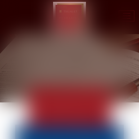
Ouvr
le
men
ACTUALITÉS
EUROJURIS