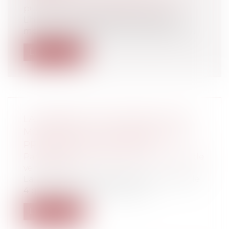
publique / Personnel administratif
L’histoire de la République française
montre que l’épouse du Président de la...
Lire la suite
LA QUERELLE DES ANCIENS ET DES
MODERNES OU LA DISPUTE SUR LA
PRESCRIPTION DES CRÉDITS
Particuliers
/
Consommation
/
Contrats de
vente / Prêts
La loi du 17 juin 2008 comporte un article
4 qui rajoute au titre III du livr...
Lire la suite