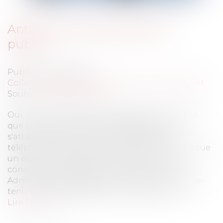
Antenne relais: équipement
public?
Publié le :
09/05/2012
Collectivités
/
Environnement
/
Environnement
Source :
www.eurojuris.fr
Oui, la Cour Administrative d'Appel a confirmé
que compte-tenu de l'intérêt général qui
s'attache à la réalisation des réseaux de
téléphonie mobile, une antenne relais constitue
un équipement public.Une antenne relais
constitue un équipement publicLa Cour
Administrative d'Appel a confirmé que compte-
tenu de l'intérêt général qui s'attache à la r...
Lire la suite