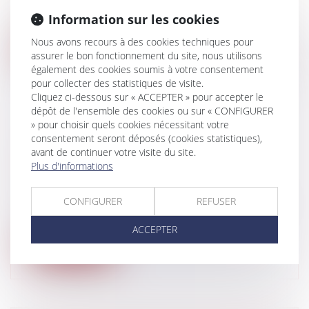
d'adoptions d'enfants étrangers
Information sur les cookies
constatée...
Nous avons recours à des cookies techniques pour
Lire la suite
assurer le bon fonctionnement du site, nous utilisons
également des cookies soumis à votre consentement
pour collecter des statistiques de visite.
Cliquez ci-dessous sur « ACCEPTER » pour accepter le
dépôt de l'ensemble des cookies ou sur « CONFIGURER
» pour choisir quels cookies nécessitant votre
OGM: HUIT MOIS FERMES REQUIS À
consentement seront déposés (cookies statistiques),
avant de continuer votre visite du site.
L'ENCONTRE DE JOSÉ BOVÉ
Plus d'informations
Particuliers
/
Consommation
/
Agroalimentaire
CONFIGURER
REFUSER
Une peine de huit mois de prison ferme et
quatre ans de privation des droits...
ACCEPTER
Lire la suite