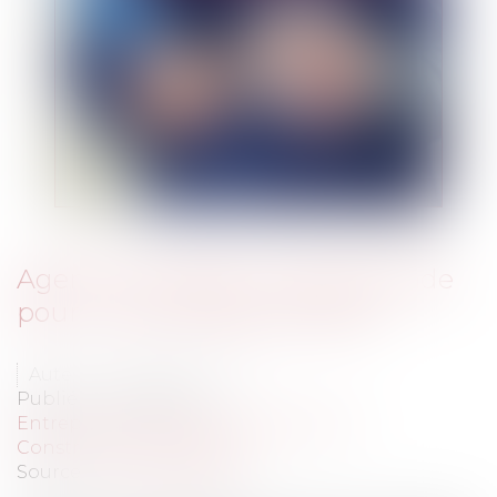
Agent immobilier : pas d’amende
pour l’intermédiaire AirBnb
Auteur : ALCALDE Céline
Publié le :
01/03/2023
Entreprises
/
Gestion de l'entreprise
/
Construction Immobilier
Source :
www.eurojuris.fr