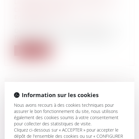
LIBREMENT LES DOCUMENTS REÇUS
DE VOTRE AVOCAT
Entreprises
/
Contentieux
/
Justice
commerciale
Dans un arrêt du 16 novembre 2022 (n° 21-
17338), la chambre commerciale de la...
Lire la suite
LA CLAUSE DE MOBILITÉ DOIT SE
Information sur les cookies
CANTONNER AU PÉRIMÈTRE
Nous avons recours à des cookies techniques pour
GÉOGRAPHIQUE DE L’ENTREPRISE À
assurer le bon fonctionnement du site, nous utilisons
LAQUELLE LE SALARIÉ EST RATTACHÉ
également des cookies soumis à votre consentement
Particuliers
/
Emploi
/
Contrat de travail
pour collecter des statistiques de visite.
Entreprises
/
Ressources humaines
/
Cliquez ci-dessous sur « ACCEPTER » pour accepter le
Contrat de travail
dépôt de l'ensemble des cookies ou sur « CONFIGURER