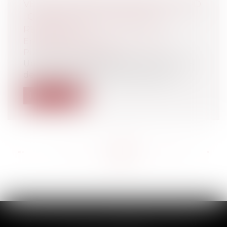
VENTE DE FICHIERS CLIENTS ET RGPD
: QUELLES SONT LES RÈGLES À
RESPECTER ?
Entreprises
/
Marketing et ventes
/
Publicité/ marketing
Une peur bleue a frappé certains clients
de la société Camaïeu lorsque, dans...
Lire la suite
<<
<
...
141
142
143
144
145
146
147
...
>
>>
SCP THUAULT, FERRARIS, CORNU