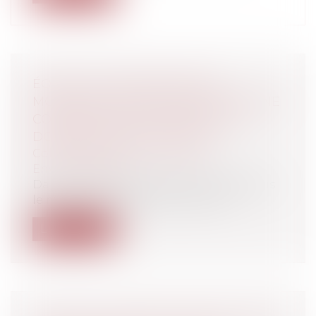
ÉOLIEN ET DOMAINE PUBLIC :
MODALITÉS DE CONTESTATION D'UNE
CONVENTION D'OCCUPATION DU
DOMAINE PUBLIC ROUTIER
Collectivités
/
Environnement
/
Environnement
Dans un arrêt rendu le 2 février 2023 sous
le numéro 22 LY 00 917, la cour ad...
Lire la suite