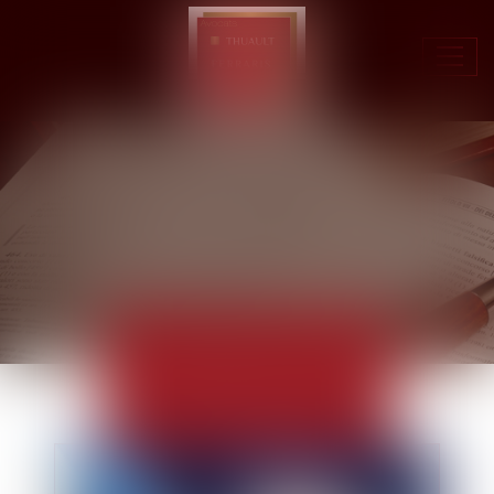
Ouvr
le
men
ACTUALITÉS
EUROJURIS