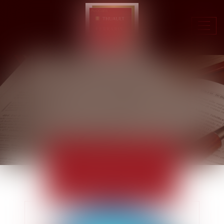
Ouvr
le
men
ACTUALITÉS
EUROJURIS