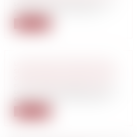
Le titulaire d’un droit d’auteur n’est pas
n’importe quel créancier dans le c...
Lire la suite
LA GESTION DES DÉLÉGATIONS DE
SERVICE PUBLIC EN TEMPS DE CRISE
Collectivités
/
Services publics
/
Service
public / Délégation de service public
Les conventions de délégation de service
public sont toujours conclues et exé...
Lire la suite