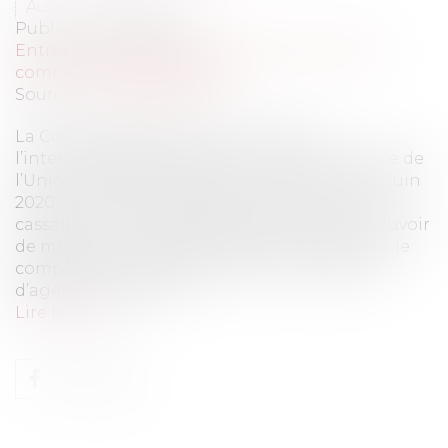
Auteur : VIBERT Olivier
Publié le :
09/02/2021
Entreprises
/
Marketing et ventes
/
Contrats
commerciaux/ distribution
Source :
www.eurojuris.fr
La Cour de cassation vient consacrer
l’interprétation donnée par la Cour de Justice de
l’Union Européenne dans une décision du 4 juin
2020 sur le terme “négocier”. Pour la Cour de
cassation, il n’est pas nécessaire d’avoir le pouvoir
de modifier les prix des produits vendus pour le
compte du commettant pour avoir le statut
d’agent commercial....
Lire la suite