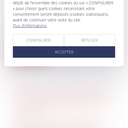
dépôt de l'ensemble des cookies ou sur « CONFIGURER
» pour choisir quels cookies nécessitant votre
LA RÉSILIATION DU BAIL RURAL POUR
consentement seront déposés (cookies statistiques),
FAUTE DU FERMIER
avant de continuer votre visite du site.
Entreprises
/
Gestion de l'entreprise
/
Plus d'informations
Construction Immobilier
Selon l’article L 411-31 du code rural, et sauf
CONFIGURER
REFUSER
clause contraire le bailleur...
ACCEPTER
Lire la suite
DÉCLARER SA CRÉANCE DE DROITS
D’AUTEUR AUPRÈS D’UNE SOCIÉTÉ EN
SAUVEGARDE, REDRESSEMENT OU
LIQUIDATION
Entreprises
/
Contentieux
/
Entreprises en
difficultés / procédures collectives