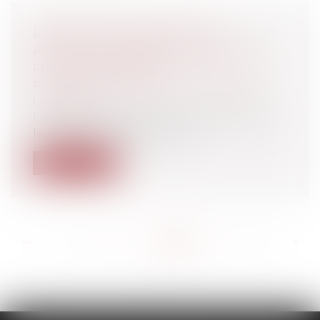
RÉSILIATION DU BAIL POUR
AGRESSIONS PERPÉTRÉES PAR LE
FILS DU LOCATAIRE
Particuliers
/
Patrimoine
/
Immobilier /
Logement
L’article 1726 du Code Civil et l’article 7 de
la loi du 6 juillet 1989 impos...
Lire la suite
<<
<
...
206
207
208
209
210
211
212
...
>
>>