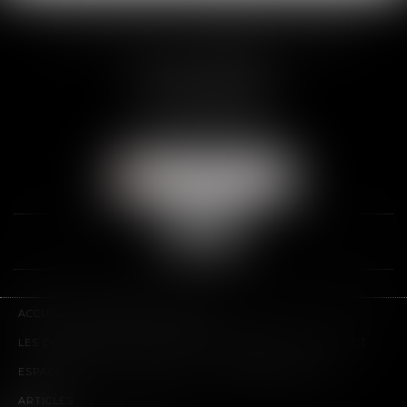
SCP THUAULT, FERRARIS, CORNU
2 Rue de la Banque
89000 AUXERRE
Tél :
03 86 72 09 80
Fax : 03 86 72 09 90
NOUS LOCALISER
ACCUEIL
LE CABINET
L'ÉQUIPE
LES DOMAINES D'INTERVENTION
HONORAIRES
CONTACT
ESPACE CLIENT
PLAN DU SITE
MENTIONS LÉGALES
ARTICLES