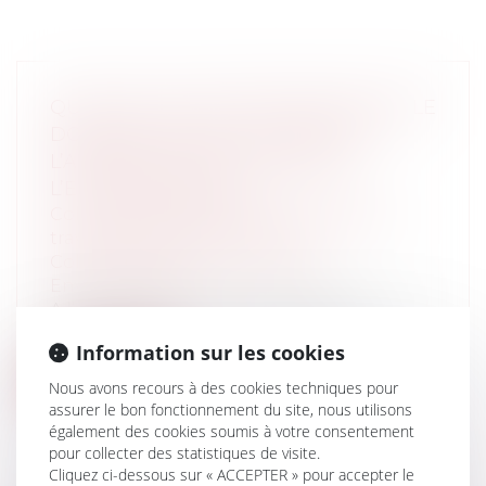
QU’EST-CE QU’UNE DÉCISION DANS LE
DOMAINE DE L’EAU AU SENS DE
L’ARTICLE L.212-1 DU CODE DE
L’ENVIRONNEMENT ?
Collectivités
/
Urbanisme
/
Ouvrages et
travaux publics/Construction
Collectivités
/
Environnement
/
Environnement
A l’occasion d’un recours portant sur un
décret déclarant d’utilité publique...
Information sur les cookies
Lire la suite
Nous avons recours à des cookies techniques pour
assurer le bon fonctionnement du site, nous utilisons
également des cookies soumis à votre consentement
pour collecter des statistiques de visite.
Cliquez ci-dessous sur « ACCEPTER » pour accepter le