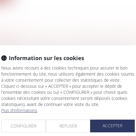
GEMENT D'ÉTAT CIVIL ACCEPTÉ SANS INTER
ICALE
s
/
Famille
/
Mariage / PACS / Concubinage / Vie civile
l de Grande Instance d'Agen a rendu le 20 décembre d
Information sur les cookies
Nous avons recours à des cookies techniques pour assurer le bon
ite
fonctionnement du site, nous utilisons également des cookies soumis
à votre consentement pour collecter des statistiques de visite.
Cliquez ci-dessous sur « ACCEPTER » pour accepter le dépôt de
l'ensemble des cookies ou sur « CONFIGURER » pour choisir quels
cookies nécessitant votre consentement seront déposés (cookies
statistiques), avant de continuer votre visite du site.
Plus d'informations
TATIONS CONTRE LE MARIAGE POUR TOUS À
s
/
Famille
/
Mariage / PACS / Concubinage / Vie civile
ACCEPTER
CONFIGURER
REFUSER
3 décembre auront lieu des manifestations au cœur d