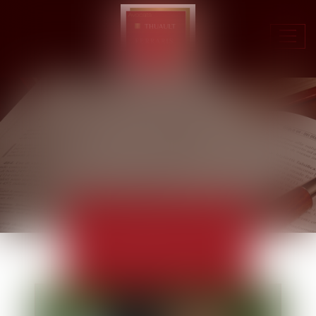
Ouvr
le
men
ACTUALITÉS
EUROJURIS