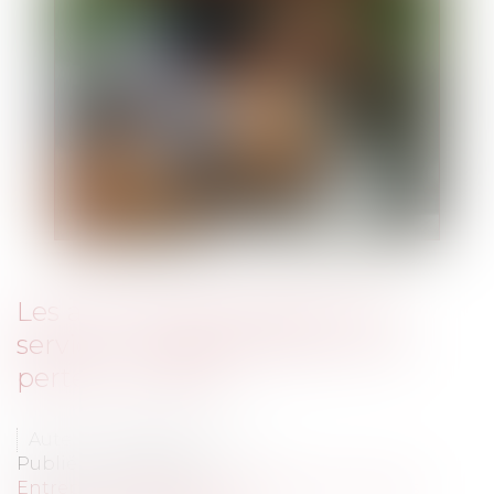
Les activités de prestation de
service - La détérioration ou la
perte du cheval
Auteur : BEUCHER Sophie
Publié le :
08/10/2013
Entreprises
/
Marketing et ventes
/
Contrats