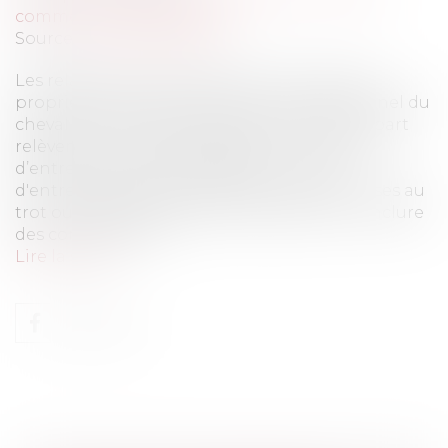
commerciaux/ distribution
Source :
www.eurojuris.fr
Les relations contractuelles entre le (ou les)
propriétaire(s) d’un cheval et un professionnel du
cheval sont multiples et variées mais la plupart
relèvent du contrat de dépôt ou du contrat
d’entreprise.Contrat de dépôt - Contrat
d'entrepriseS’agissant des chevaux de courses au
trot ou galop, les propriétaires peuvent conclure
des contrats d’ent...
Lire la suite