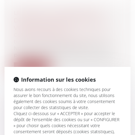
LE CGPP A-T-IL POUR EFFET DE
DÉCLASSER LE DOMAINE PUBLIC
VIRTUEL EXISTANT ?
Collectivités
/
Urbanisme
/
Ouvrages et
travaux publics/Construction
Non. L'entrée en vigueur du CGPPP n'a
pas eu pour effet de déclasser les dépe...
Lire la suite
Information sur les cookies
Nous avons recours à des cookies techniques pour
assurer le bon fonctionnement du site, nous utilisons
également des cookies soumis à votre consentement
CONDITION D'INDEMNISATION DU
pour collecter des statistiques de visite.
Cliquez ci-dessous sur « ACCEPTER » pour accepter le
RÉGISSEUR EN CAS DE DOMMAGES À
dépôt de l'ensemble des cookies ou sur « CONFIGURER
L'OUVRAGE QU'IL EXPLOITE
» pour choisir quels cookies nécessitant votre
Collectivités
/
Urbanisme
/
Ouvrages et
consentement seront déposés (cookies statistiques),