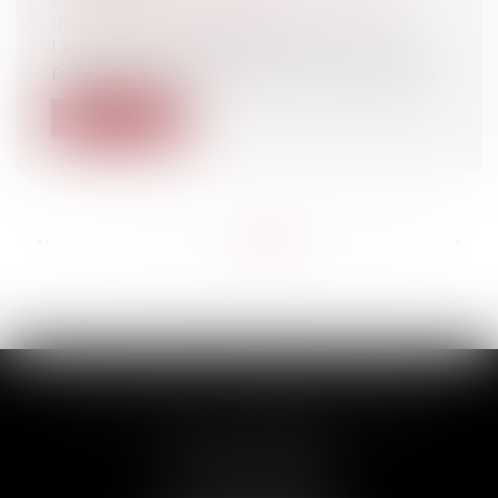
Informatique et Réseaux
La protection des données à caractère
personnel, notamment dans le cadre des...
Lire la suite
<<
<
...
555
556
557
558
559
560
561
...
>
>>
SCP THUAULT, FERRARIS, CORNU
2 Rue de la Banque
89000 AUXERRE