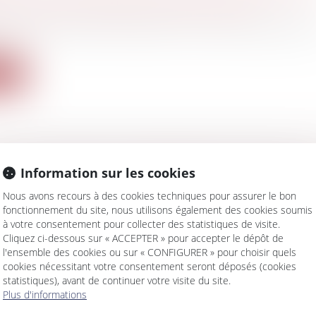
s
/
Ressources humaines
/
Contrat de travail
cision qui a retenu l’attention, la Cour de cassation 
ite
ION JUDICIAIRE: SUPPRESSION DU CODE 04
Information sur les cookies
s
/
Contentieux
/
Entreprises en difficultés / procédures
Nous avons recours à des cookies techniques pour assurer le bon
du 2 septembre 2013 supprime le code 040 (dirigeant 
fonctionnement du site, nous utilisons également des cookies soumis
.
à votre consentement pour collecter des statistiques de visite.
Cliquez ci-dessous sur « ACCEPTER » pour accepter le dépôt de
ite
l'ensemble des cookies ou sur « CONFIGURER » pour choisir quels
cookies nécessitant votre consentement seront déposés (cookies
statistiques), avant de continuer votre visite du site.
Plus d'informations