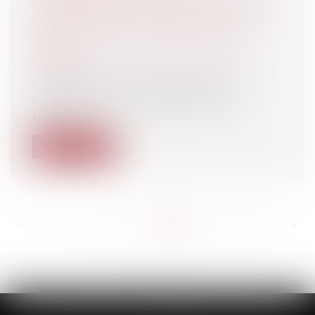
CONSENTEMENT ET INDÉPENDANCE
DU MÉDECIN (CIV, 1ÈRE, 11 JUILLET
2019)
Particuliers
/
Santé
/
Responsabilité
médicale
Conformément aux dispositions de
l’article L3212-1 du Code de la santé
publiq...
Lire la suite
<<
<
...
275
276
277
278
279
280
281
...
>
>>