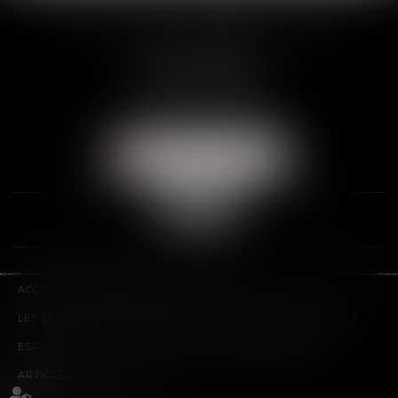
SCP THUAULT, FERRARIS, CORNU
2 Rue de la Banque
89000 AUXERRE
Tél :
03 86 72 09 80
Fax : 03 86 72 09 90
NOUS LOCALISER
ACCUEIL
LE CABINET
L'ÉQUIPE
LES DOMAINES D'INTERVENTION
HONORAIRES
CONTACT
ESPACE CLIENT
PLAN DU SITE
MENTIONS LÉGALES
ARTICLES