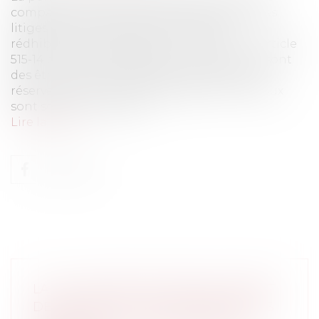
compagnie rend finalement plus discrets les
litiges concernant leurs vices cachés,
rédhibitoires et défauts de conformité. L’article
515-14 du Code civil dispose : « Les animaux sont
des êtres vivants doués de sensibilité. Sous
réserve des lois qui les protègent, les animaux
sont soumis au régime...
Lire la suite
LA LOI DE SIMPLIFICATION DU DROIT
DES SOCIÉTÉS : UNE EXTENSION DES