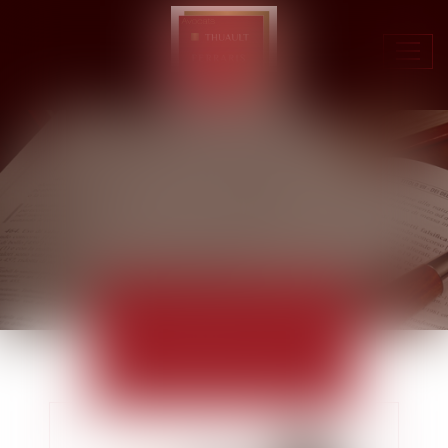
Ouvr
le
men
ACTUALITÉS
EUROJURIS