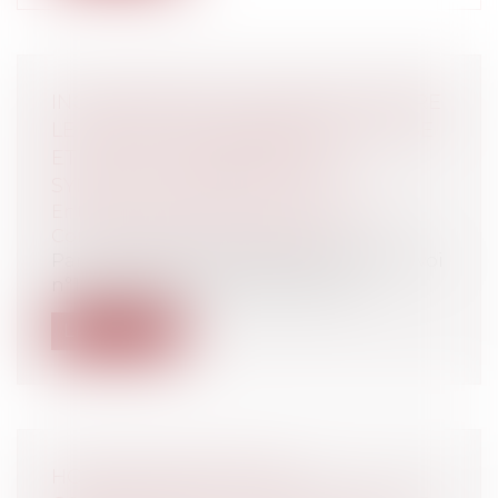
INCOMPATIBILITÉ DE PRINCIPE ENTRE
LE MANDAT DE MEMBRE ÉLU AU CSE
ET CELUI DE REPRÉSENTANT
SYNDICAL AUPRÈS DU CSE
Entreprises
/
Gestion de l'entreprise
/
Communication et vie sociale
Par un arrêt du 11 septembre 2019 (pourvoi
n°18-23.764) destiné à être publié...
Lire la suite
HOSPITALISATION SANS