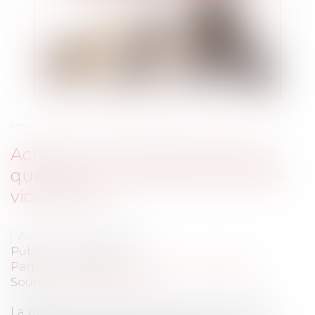
Crédit photo : © liliya kulianionak - Fotolia.com
Achat d'un animal domestique :
quelles sont les actions en cas de
vice caché ?
Auteur : FAGUER Marie
Publié le :
03/10/2019
Particuliers
/
Consommation
/
Procédures
Source :
www.eurojuris.fr
La personnification actuelle des animaux de