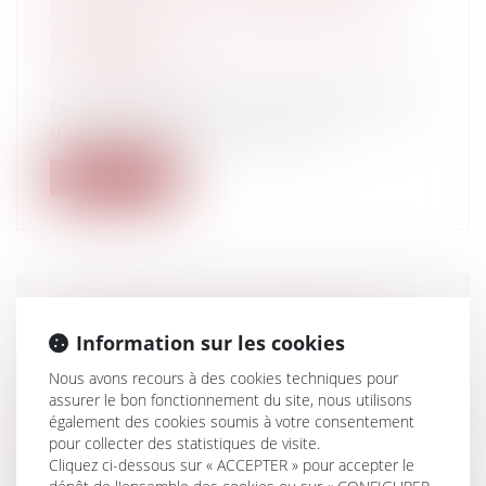
RÉGIMES DE FUSION SIMPLIFIÉE
BIENVENUE
Entreprises
/
Vie de l'entreprise
/
Création
de l'entreprise
La loi de simplification, de clarification et
d’actualisation du droit des so...
Lire la suite
INDEMNITÉS DE LICENCIEMENT : LA
Information sur les cookies
COUR D'APPEL DE REIMS ADMET LA
POSSIBILITÉ D'ÉCARTER LE BARÈME
Nous avons recours à des cookies techniques pour
assurer le bon fonctionnement du site, nous utilisons
MACRON
également des cookies soumis à votre consentement
Particuliers
/
Emploi
/
Licenciements /
pour collecter des statistiques de visite.
Démission
Cliquez ci-dessous sur « ACCEPTER » pour accepter le
Entreprises
/
Ressources humaines
/