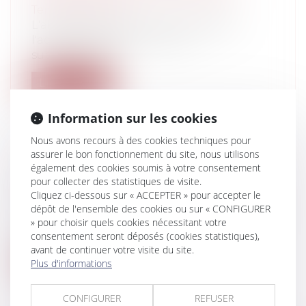
Temps de travail
L'absence d'autorisation préalable à
l'accomplissement d'heures
supplémentair...
Lire la suite
Information sur les cookies
Nous avons recours à des cookies techniques pour
assurer le bon fonctionnement du site, nous utilisons
également des cookies soumis à votre consentement
LA RÉFORME DES RETRAITES
pour collecter des statistiques de visite.
Particuliers
/
Emploi
/
Retraite / Epargne
Cliquez ci-dessous sur « ACCEPTER » pour accepter le
salariale
dépôt de l'ensemble des cookies ou sur « CONFIGURER
Le Gouvernement a adopté le projet de loi
» pour choisir quels cookies nécessitant votre
portant réforme des retraites, qui...
consentement seront déposés (cookies statistiques),
avant de continuer votre visite du site.
Lire la suite
Plus d'informations
CONFIGURER
REFUSER