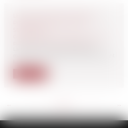
LE RECLASSEMENT S’ÉTEND AUX
POSTES DE CLASSIFICATION
SUPÉRIEURE
Collectivités
/
Services publics
/
Fonction
publique / Personnel administratif
La haute juridiction considère qu’a
manqué à son obligation de reclassement
l...
Lire la suite
<<
<
...
117
118
119
120
121
122
123
...
>
>>