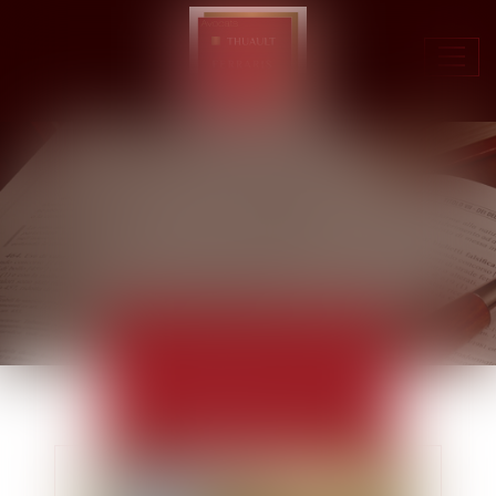
Ouvr
le
men
ACTUALITÉS
EUROJURIS