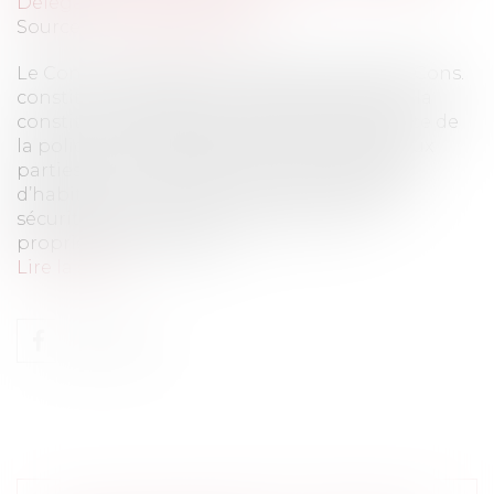
Délégation de service public
Source :
www.eurojuris.fr
Le Conseil constitutionnel était interrogé (Cons.
constit., 14 sept. 2023, n° 2023-1059 QPC) sur la
constitutionnalité de l’accès en permanence de
la police et de la gendarmerie nationales aux
parties communes des immeubles à usage
d’habitation. L’article L. 272-1 du code de la
sécurité intérieure prévoit que : « Les
propriétaires ou les ex...
Lire la suite