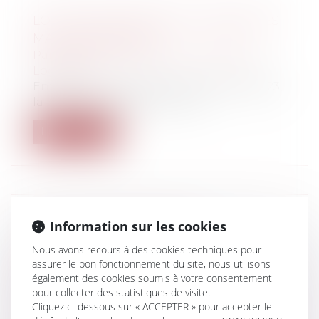
LOI ANTI-SQUATTEUR ET CONTRE LES
MAUVAIS PAYEURS
Particuliers
/
Patrimoine
/
Immobilier /
Logement
Entrée en vigueur depuis le 29 juillet 2023,
la loi dite « anti-squat » a pou...
Lire la suite
LORSQUE L'ASSUREUR RC
Information sur les cookies
DÉCENNALE EST RECEVABLE À SE
Nous avons recours à des cookies techniques pour
PRÉVALOIR DE L'ATTITUDE
assurer le bon fonctionnement du site, nous utilisons
FRAUDULEUSE DU MAÎTRE
également des cookies soumis à votre consentement
pour collecter des statistiques de visite.
D'OUVRAGE POUR SOUTENIR UNE
Cliquez ci-dessous sur « ACCEPTER » pour accepter le
TIERCE OPPOSITION ... ET TRIOMPHER !