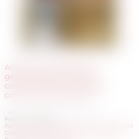
Accès de la police et de la
gendarmerie aux parties
communes des immeubles :
conformité sous réserve
Auteur : VARRON CHARRIER Capucine
Publié le :
06/11/2023
Particuliers
/
Patrimoine
/
Immobilier / Logement
Collectivités
/
Services publics
/
Service public /