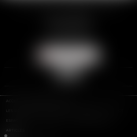
SCP THUAULT, FERRARIS, CORNU
2 Rue de la Banque
89000 AUXERRE
Tél :
03 86 72 09 80
Fax : 03 86 72 09 90
NOUS LOCALISER
ACCUEIL
LE CABINET
L'ÉQUIPE
LES DOMAINES D'INTERVENTION
HONORAIRES
CONTACT
ESPACE CLIENT
PLAN DU SITE
MENTIONS LÉGALES
ARTICLES