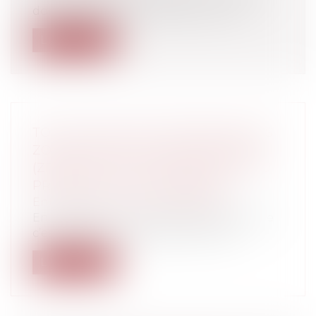
domaniales sera transférée aux coll...
Lire la suite
TOUT CE QU’IL FAUT SAVOIR SUR LES
ZONES DE REVITALISATION RURALE
(ZRR) AVANT LES CHANGEMENTS DU
PROJET DE LOI DE FINANCES !
Entreprises
/
Finances
/
Fiscalité
En préambule, il convient d’indiquer que
c’est l’article 44 quindecies du cod...
Lire la suite