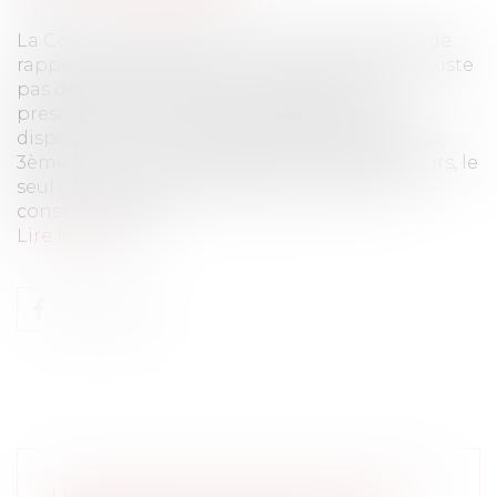
La Cour de cassation vient une nouvelle fois de
rappeler, qu’en droit de la construction, il n’existe
pas de responsabilité sans désordre, sauf
prescriptions techniques obligatoires ou
dispositions contractuelles particulières. Cass,
3ème civ, 21 novembre 2024, n°23-15.363 Dès lors, le
seul constat du non-respect d’une norme
constructive pos...
Lire la suite
LE CSE PEUT AGIR EN NULLITÉ D’UN