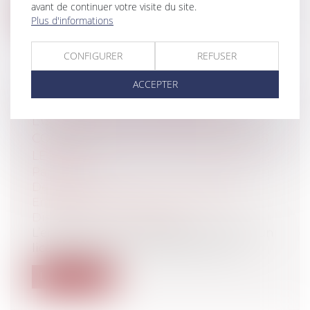
avant de continuer votre visite du site.
Lire la suite
Plus d'informations
CONFIGURER
REFUSER
ACCEPTER
LICENCIEMENT ÉCONOMIQUE :
L’OFFRE DE RECLASSEMENT DOIT
COMPORTER TOUTES LES MENTIONS
LÉGALES
Particuliers
/
Emploi
/
Licenciements /
Démission
Entreprises
/
Ressources humaines
/
Discipline et licenciement
L’employeur qui envisage de recourir à un
licenciement économique doit, pour...
Lire la suite