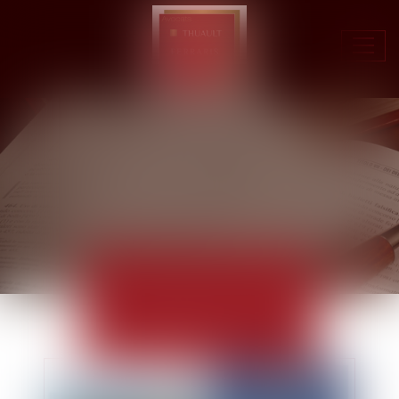
Ouvr
le
men
ACTUALITÉS
EUROJURIS