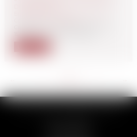
DE L'ASSUREUR
Entreprises
/
Gestion de l'entreprise
/
Construction Immobilier
Cass, 3ème civ, 21 novembre 2024, n°23-
15.803 L’article L 113-1 du code de...
Lire la suite
<<
<
...
76
77
78
79
80
81
82
...
>
>>
SCP THUAULT, FERRARIS, CORNU
2 Rue de la Banque
89000 AUXERRE