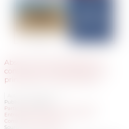
Absence de responsabilité du
constructeur sans désordre, un
principe qui n'est pas absolu
Auteur : GAUVIN Ludovic
Publié le :
05/12/2024
Particuliers
/
Patrimoine
/
Construction
Entreprises
/
Gestion de l'entreprise
/
Construction Immobilier
Source :
www.eurojuris.fr