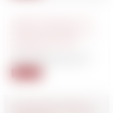
COMMENT L’EXEMPLE DE VALENCE
RAPPELLE AUX COMMUNES
L’IMPORTANCE DE DISPOSER D’UNE
GESTION DE CRISE EFFICACE
Collectivités
/
Environnement
/
Environnement
Dans la nuit du 28 au 29 octobre 2024, il
est tombé autant de pluie en trois...
Lire la suite
FAUTE DOLOSIVE DU MAÎTRE DE
L'OUVRAGE ET REFUS DE GARANTIE