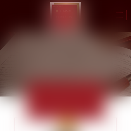
Ouvr
le
men
ACTUALITÉS
EUROJURIS