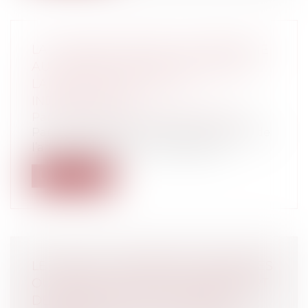
LA GARANTIE DÉCENNALE BÉNÉFICIE
AU PROPRIÉTAIRE DE L’OUVRAGE À
LA DATE DE L’ACTION EN
INDEMNISATION
Particuliers
/
Patrimoine
/
Assurances
Par trois arrêts rendus depuis le début de
l’année 2023, dont un arrêt destin...
Lire la suite
LE SORT DE L'INDEMNITÉ DOMMAGES
OUVRAGE À LA SUITE DU TRANSFERT
DE PROPRIÉTÉ DE L'IMMEUBLE