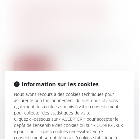
BAIL COMMERCIAL ET DÉFAUT
D'IMMATRICULATION AU TITRE DE
L'ACTIVITÉ EXERCÉE, UN RAPPEL
NÉCESSAIRE
Entreprises
/
Gestion de l'entreprise
/
Construction Immobilier
Le statut protecteur de l’article L 145-1-1 du
code de commerce (chapitre V d...
Lire la suite
Information sur les cookies
Nous avons recours à des cookies techniques pour
assurer le bon fonctionnement du site, nous utilisons
LA RUPTURE CONVENTIONNELLE
également des cookies soumis à votre consentement
pour collecter des statistiques de visite.
SIGNÉE DANS UN CONTEXTE DE
Cliquez ci-dessous sur « ACCEPTER » pour accepter le
HARCÈLEMENT MORAL EST NULLE
dépôt de l'ensemble des cookies ou sur « CONFIGURER
Entreprises
/
Ressources humaines
/
» pour choisir quels cookies nécessitant votre
Discipline et licenciement
consentement seront déposés (cookies statistiques),