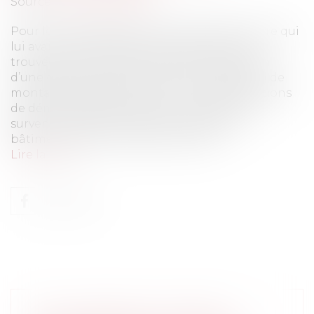
Source :
www.eurojuris.fr
Pour les nécessités des travaux de gros œuvre qui
lui avaient été confiés, une entreprise s’est
trouvée contrainte de procéder à la location
d’une grue de chantier, avec une prestation de
montage et de démontage. Lors des opérations
de démontage de la grue, un accident est
survenu, entraînant des dommages à un
bâtiment situé à l’entrée du chanti...
Lire la suite