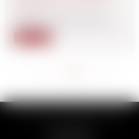
Particuliers
/
Patrimoine
/
Immobilier /
Logement
Dans le cadre de la vente d’un bien
immobilier, l’acquéreur avait obtenu une...
Lire la suite
<<
<
...
136
137
138
139
140
141
142
...
>
>>
SCP THUAULT, FERRARIS, CORNU
2 Rue de la Banque
89000 AUXERRE