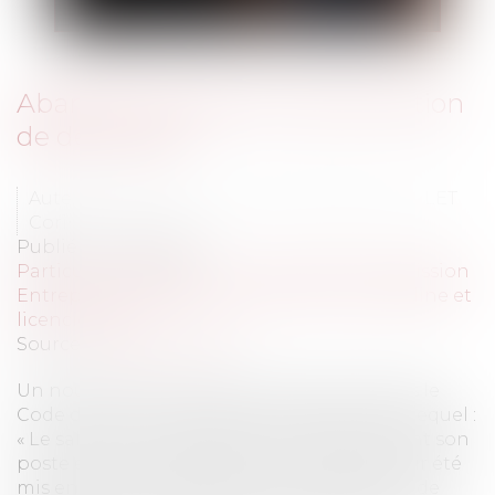
Abandon de poste et présomption
de démission
Auteurs : BLANC DE LA NAULTE Agathe, PILLET
Corinne
Publié le :
13/03/2023
Particuliers
/
Emploi
/
Licenciements / Démission
Entreprises
/
Ressources humaines
/
Discipline et
licenciement
Source :
www.eurojuris.fr
Un nouvel article L 1237-1-1 a été inscrit dans le
Code du Travail le 23 décembre 2022, selon lequel :
« Le salarié qui a abandonné volontairement son
poste et ne reprend pas le travail après avoir été
mis en demeure de justifier son absence et de