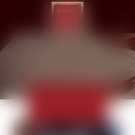
Ouvr
le
men
ACTUALITÉS
EUROJURIS