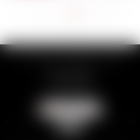
<<
<
...
139
140
141
142
143
144
145
...
>
>>
SCP THUAULT, FERRARIS, CORNU
2 Rue de la Banque
89000 AUXERRE
Tél :
03 86 72 09 80
Fax : 03 86 72 09 90
NOUS LOCALISER