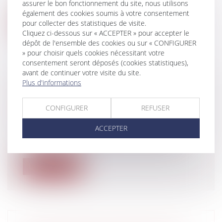
assurer le bon fonctionnement du site, nous utilisons
postes stratégiques destinés à forcer...
également des cookies soumis à votre consentement
pour collecter des statistiques de visite.
Lire la suite
Cliquez ci-dessous sur « ACCEPTER » pour accepter le
dépôt de l'ensemble des cookies ou sur « CONFIGURER
» pour choisir quels cookies nécessitant votre
consentement seront déposés (cookies statistiques),
avant de continuer votre visite du site.
Plus d'informations
BAIL COMMERCIAL ET DANGER DE
L'EXPULSION
CONFIGURER
REFUSER
Entreprises
/
Gestion de l'entreprise
/
Construction Immobilier
ACCEPTER
Il est parfois dangereux de procéder à
l’exécution forcée d’une décision exéc...
Lire la suite