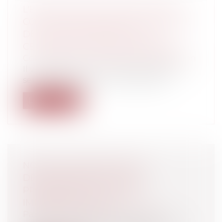
L'EXÉCUTION DES CONTRATS DE LA
COMMANDE PUBLIQUE À L'ÉPREUVE
DE LA HAUSSE DES PRIX DE
CERTAINES MATIÈRES PREMIÈRES
Collectivités
/
Marchés publics
/
Exécution
Il y a presque un an, le 30 mars 2022, les
services du premier ministre publi...
Lire la suite
NOUVELLE OBLIGATION DE
DÉCLARATION POUR LES
PROPRIÉTAIRES D’UN BIEN
IMMOBILIER EN 2023
Particuliers
/
Patrimoine
/
Fiscalité