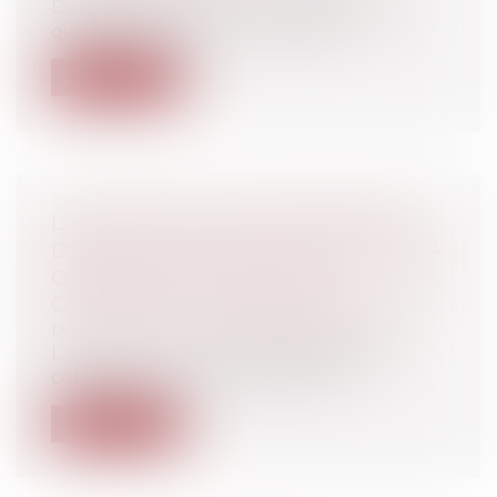
Déclarez, déclarez, il en restera toujours
quelque chose pour les impôts !...
Lire la suite
LA MISE EN PLACE DES RÉFÉRENTS
DÉONTOLOGUES DES ÉLUS LOCAUX À
COMPTER DU 1ER JUIN 2023
Collectivités
/
Services publics
/
Fonction
publique / Personnel administratif
L’article L. 1111-1-1 du code général des
collectivités territoriales pose la...
Lire la suite